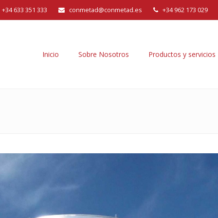
+34 633 351 333
conmetad@conmetad.es
+34 962 173 029
Inicio
Sobre Nosotros
Productos y servicios