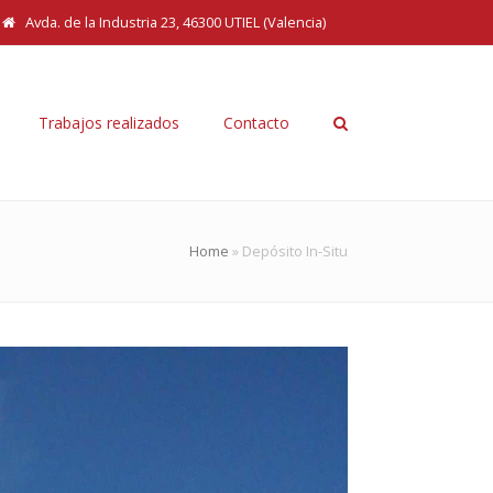
Avda. de la Industria 23, 46300 UTIEL (Valencia)
Trabajos realizados
Contacto
Home
»
Depósito In-Situ