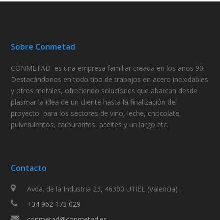
Sobre Conmetad
CONMETAD
es una empresa familiar creada en los años 90.
Destacándonos en todo tipo de trabajos en acero inoxidables
y otros metales, ofreciendo
soluciones
que abarcan desde
plasmar la idea de un cliente hasta la finalización del
proyecto
para los sectores de vino, leche, chocolate,
pulverulentos, carburantes, aceites y un largo etc.
Contacto
Avda. de la Industria 23, 46300 UTIEL (Valencia)
+34 962 173 029
conmetad@conmetad.es