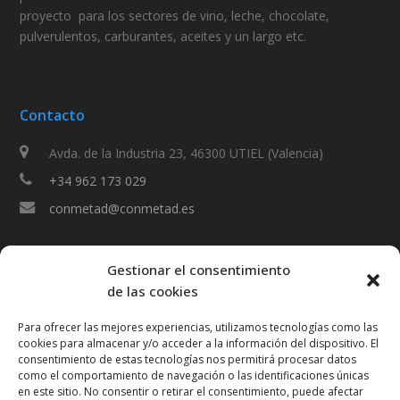
proyecto
para los sectores de vino, leche, chocolate,
pulverulentos, carburantes, aceites y un largo etc.
Contacto
Avda. de la Industria 23, 46300 UTIEL (Valencia)
+34 962 173 029
conmetad@conmetad.es
Información
Gestionar el consentimiento
de las cookies
Aviso Legal
Para ofrecer las mejores experiencias, utilizamos tecnologías como las
cookies para almacenar y/o acceder a la información del dispositivo. El
Política de Privacidad
consentimiento de estas tecnologías nos permitirá procesar datos
como el comportamiento de navegación o las identificaciones únicas
Política de cookies (UE)
en este sitio. No consentir o retirar el consentimiento, puede afectar