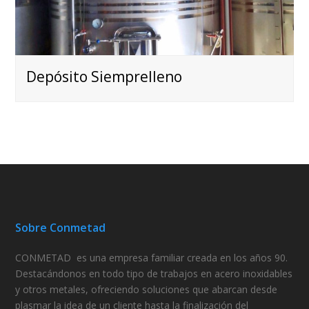
Depósito Siemprelleno
Sobre Conmetad
CONMETAD
es una empresa familiar creada en los años 90.
Destacándonos en todo tipo de trabajos en acero inoxidables
y otros metales, ofreciendo
soluciones
que abarcan desde
plasmar la idea de un cliente hasta la finalización del