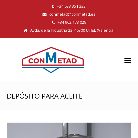
+34 633 351 333
conmetad@conmetad.es
+34 962 173 029
Avda. de la Industria 23, 46300 UTIEL (Valencia)
O
Mo
M
DEPÓSITO PARA ACEITE